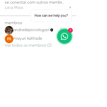
se conectar com outros membr
...
Leia Mais
How can we help you?
membros
andradepsicologacl
Seguir
1
mayuri kathade
Seguir
Ver todos os membros (2)
Navegantes
Psicologia Intercultural
Email:
Redes sociais
contato@naveganttes.com.br
Facebook
Tel.:
+55 61 9688-2612