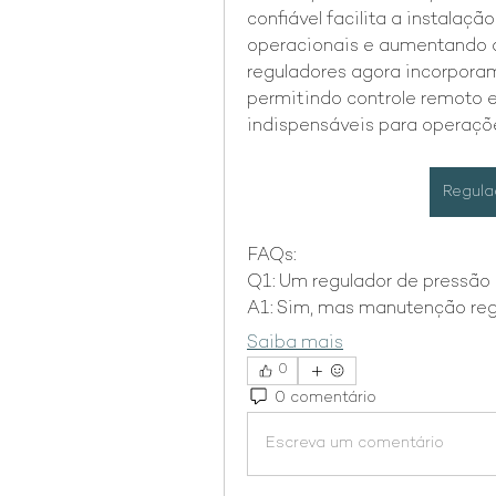
confiável facilita a instalaç
operacionais e aumentando a 
reguladores agora incorporam
permitindo controle remoto e
indispensáveis para operaçõe
Regula
FAQs:
Q1: Um regulador de pressão 
A1: Sim, mas manutenção regu
Saiba mais
0
0 comentário
Escreva um comentário