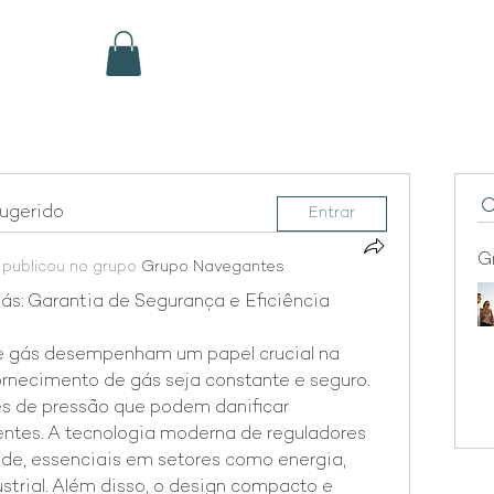
Sobre
Fundadora
Projetos
sugerido
Entrar
G
·
publicou no grupo
Grupo Navegantes
ás: Garantia de Segurança e Eficiência
e gás desempenham um papel crucial na 
ornecimento de gás seja constante e seguro. 
es de pressão que podem danificar 
ntes. A tecnologia moderna de reguladores 
ade, essenciais em setores como energia, 
trial. Além disso, o design compacto e 