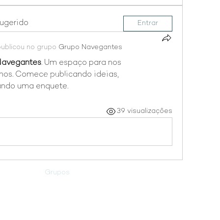
sugerido
Entrar
publicou no grupo
Grupo Navegantes
Navegantes
. Um espaço para nos 
os. Comece publicando ideias, 
Menu
Redes sociais
ando uma enquete.
39 visualizações
Sobre
Facebook
Fundadora
Instagram
Projetos
Grupos
Members
Notifications