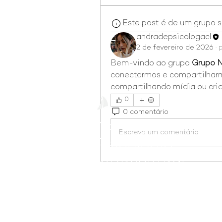
Este post é de um grupo 
andradepsicologacl
2 de fevereiro de 2026
·
Bem-vindo ao grupo 
Grupo 
conectarmos e compartilharm
compartilhando mídia ou cri
0
0 comentário
Navegantes
Escreva um comentário
Psicologia
Intercultural